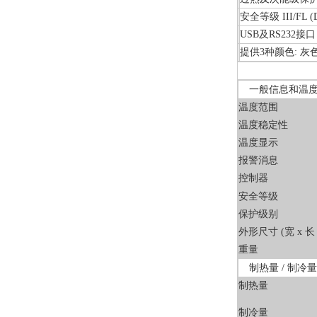
安全等级 III/FL (
USB及RS232接
提供3种颜色: 灰
一般信息和温
温度范围
温度稳定性
温度显示
报警消息
控制器
安全等级
保护级别
外形尺寸 (宽 x 长 
重量
制热量 / 制冷量
制热量
制冷量