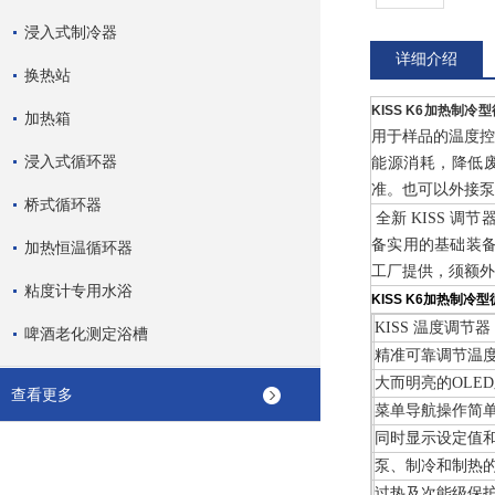
浸入式制冷器
详细介绍
换热站
KISS K6加热制冷
加热箱
用于样品的温度
浸入式循环器
能源消耗，降低废热
准。也可以外接
桥式循环器
全新 KISS 
备实用的基础装备，
加热恒温循环器
工厂提供，须额外
粘度计专用水浴
KISS K6加热制冷
KISS 温度调节
啤酒老化测定浴槽
精准可靠调节温
大而明亮的OLE
查看更多
菜单导航操作简
同时显示设定值和
泵、制冷和制热
过热及次能级保