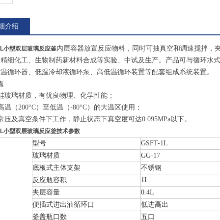
细介绍
内层容器放置反应物料，同时可抽真空和调速搅拌，
1L
小型双层玻璃反应釜
、精细化工、生物制药新材料合成等实验、中试及生产。产品可与循环水
恒温循环器、低温冷却液循环泵、高低温循环装置等配套组成系统装置。
点
硼硅玻璃材质，有优良物理、化学性能；
高温（200°C）至低温（-80°C）的大温区使用；
常压及真空条件下工作，静止状态下真空度可达0.095MPa以下。
1L
小型双层玻璃反应釜
技术参数
型号
GSFT-1L
玻璃材质
GG-17
底板式主体支架
不锈钢
反应瓶容积
1L
夹层容量
0.4L
便插式进出油循环口
低进高出
釜盖瓶口数
五口