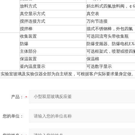
放料方式
斜出料式四氟放料阀，￠6
真空显示方式
真空表
搅拌连接方式
万向节连接
搅拌棒
描式不锈钢棒，外包四氟
收集装置
可选回流弯头带收集瓶
防爆
防爆变频器、防爆电机EX40
主体部分
可选框架式，喷塑或喷四
保温装置
保温棉
釜内温度显示
可选数字显示
司实验室玻璃及实验仪器全部为自主研发，可根据客户实际要求量身定做
产品：
您的单位：