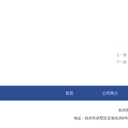
上一篇
下一篇
首页
公司简介
杭州庚
地址：杭州市拱墅区定海街284号 传