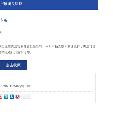
型双层玻璃反应釜
应釜
08
层玻璃反应釜内层容器放置反应物料，同时可抽真空和调速搅拌，夹层可导
对物流进行升温和冷却。
点击收藏
95910636@qq.com