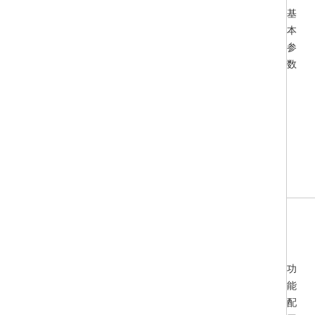
基
本
参
数
功
能
配