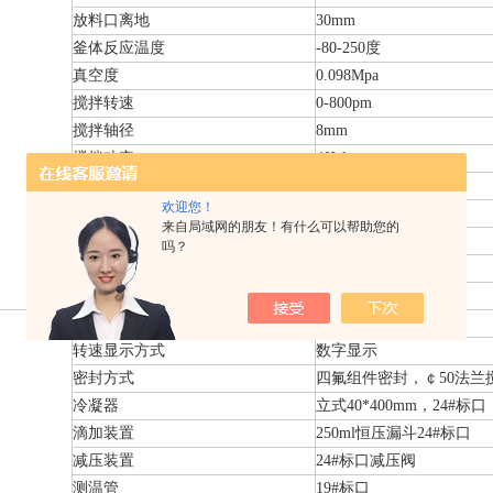
放料口离地
30mm
釜体反应温度
-80-250度
真空度
0.098Mpa
搅拌转速
0-800pm
搅拌轴径
8mm
搅拌功率
40W
电压/频率(V/Hz)
220V/50Hz
欢迎您！
外形尺寸(mm*mm*mm)
350*345*1000
来自局域网的朋友！有什么可以帮助您的
底板尺寸(mm*mm)
325*345
吗？
包装尺寸(mm*mm*mm)
1200*480*400 0.23方
包装重量（KG）
32
调速方式
电子无极调速
转速显示方式
数字显示
密封方式
四氟组件密封，￠50法兰
冷凝器
立式40*400mm，24#标口
滴加装置
250ml恒压漏斗24#标口
减压装置
24#标口减压阀
测温管
19#标口