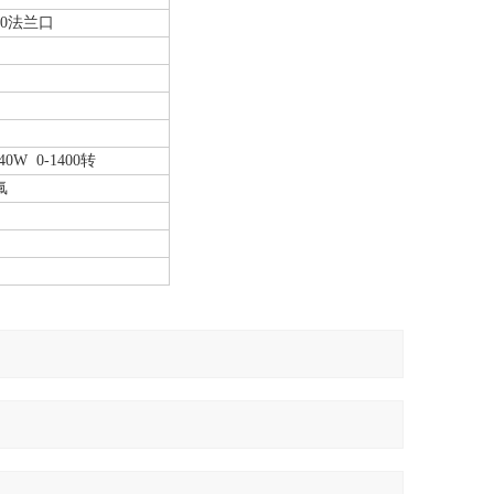
0法兰口
W 0-1400转
氟
。