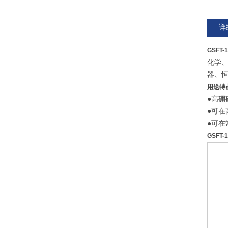
详
GSFT-
化学
器、
用途特
●高
●可在
●可在
GSFT-