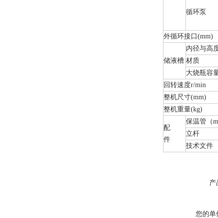
循环泵
外循环接口(mm)
内径与高度
储液槽
材质
大烧瓶容量
回转速度r/min
整机尺寸(mm)
整机重量(kg)
保温管（m
配
立杆
件
技术文件
产
您的单