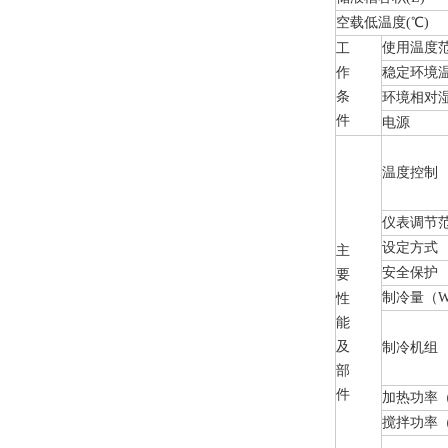
空载低温度(℃)
使用温度范
工
作
稳定环境温
条
环境相对湿
件
电源
温度控制
仪表调节范
设定方式
主
安全保护
要
制冷量（
性
能
及
制冷机组
部
件
加热功率
搅拌功率