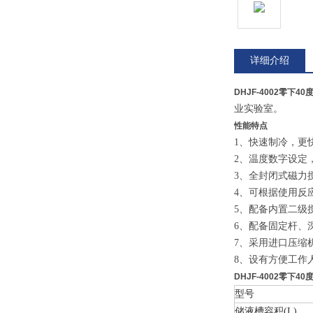
详细介绍
DHJF-4002零下40
业实验室。
性能特点
1、快速制冷，更
2、温度数字设定
3、全封闭式磁力
4、可根据使用反
5、配备内置二级
6、配备固定杆、
7、采用进口压缩
8、设有方便工作
DHJF-4002零下40
型号
储液槽容积(L)