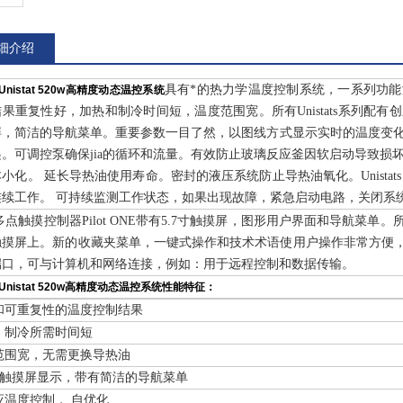
细介绍
具有*的热力学温度控制系统，一系列功能满足
r Unistat 520w高精度动态温控系统
果重复性好，加热和制冷时间短，温度范围宽。所有Unistats系列配有创新型P
，简洁的导航菜单。重要参数一目了然，以图线方式显示实时的温度变化。 Uni
。可调控泵确保jia的循环和流量。有效防止玻璃反应釜因软启动导致损坏。U
小化。 延长导热油使用寿命。密封的液压系统防止导热油氧化。Unista
连续工作。 可持续监测工作状态，如果出现故障，紧急启动电路，关闭
点触摸控制器Pilot ONE带有5.7寸触摸屏，图形用户界面和导航菜
触摸屏上。新的收藏夹菜单，一键式操作和技术术语使用户操作非常方便，
端口，可与计算机和网络连接，例如：用于远程控制和数据传输。
r Unistat 520w高精度动态温控系统
性能特征：
和可重复性的温度控制结果
、制冷所需时间短
范围宽，无需更换导热油
7 寸触摸屏显示，带有简洁的导航菜单
应温度控制， 自优化