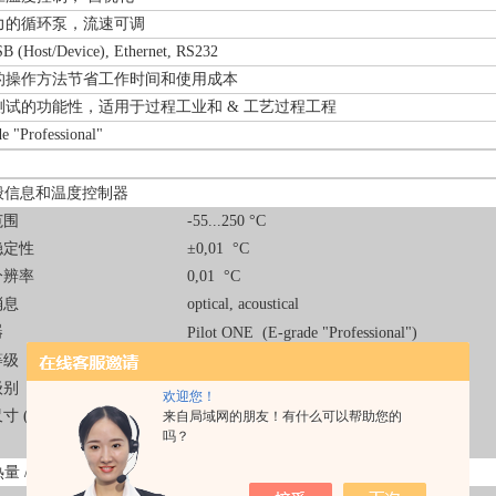
力的循环泵，流速可调
SB (Host/Device), Ethernet, RS232
的操作方法节省工作时间和使用成本
测试的功能性，适用于过程工业和 & 工艺过程工程
de "Professional"
般信息和温度控制器
范围
-55...250 °C
稳定性
±0,01 °C
分辨率
0,01 °C
消息
optical, acoustical
器
Pilot ONE (E-grade "Professional")
等级
III / FL
级别
IP20
欢迎您！
 (宽 x 长 x 高)
540 x 604 x 1332 mm
来自局域网的朋友！有什么可以帮助您的
吗？
203 kg
量 / 制冷量