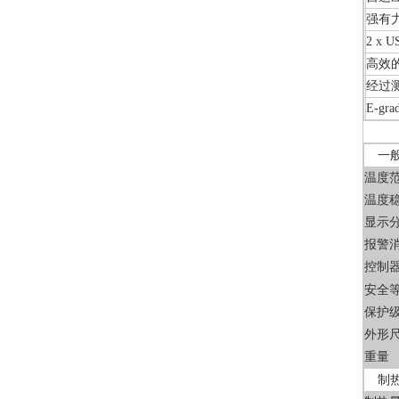
强有
2 x U
高效
经过
E-gra
一
温度
温度
显示
报警
控制
安全
保护
外形尺寸
重量
制热