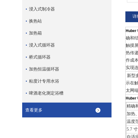
浸入式制冷器
详
换热站
Hube
加热箱
确和结
浸入式循环器
触摸屏
热传递
桥式循环器
作成本
实现
加热恒温循环器
新型多
粘度计专用水浴
示在
太网
啤酒老化测定浴槽
Hube
精确
查看更多
加热
温度
5.
自适