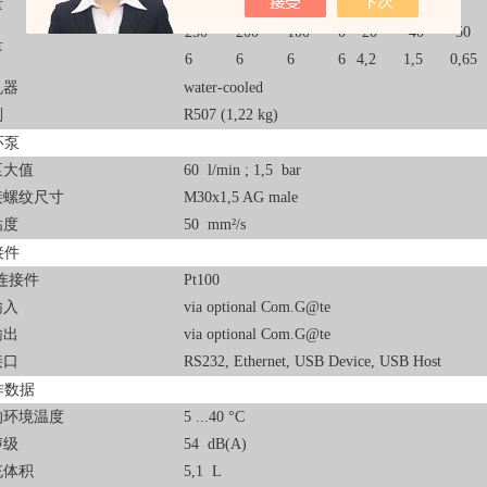
量
6 kW
250
200
100
0
-20
-40
-50
量
6
6
6
6
4,2
1,5
0,65
机器
water-cooled
剂
R507 (1,22 kg)
环泵
泵大值
60 l/min ; 1,5 bar
接螺纹尺寸
M30x1,5 AG male
粘度
50 mm²/s
接件
00连接件
Pt100
输入
via optional Com.G@te
输出
via optional Com.G@te
接口
RS232, Ethernet, USB Device, USB Host
作数据
的环境温度
5 ...40 °C
声级
54 dB(A)
充体积
5,1 L