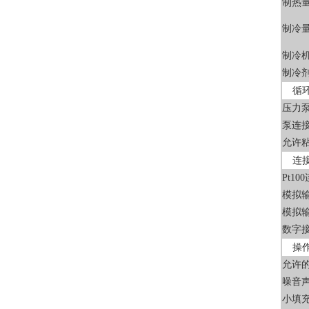
制热
制冷
制冷
制冷
循
压力
泵连
允许
连
Pt1
模拟
模拟
数字
操
允许
噪音
小填