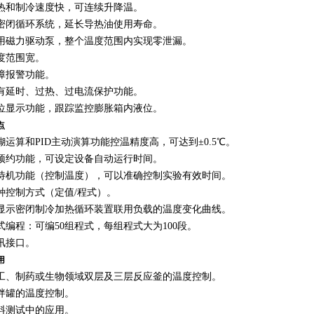
热和制冷速度快，可连续升降温。
密闭循环系统，延长导热油使用寿命。
采用磁力驱动泵，整个温度范围内实现零泄漏。
度范围宽。
障报警功能。
有延时、过热、过电流保护功能。
位显示功能，跟踪监控膨胀箱内液位。
点
糊运算和PID主动演算功能控温精度高，可达到±0.5℃。
预约功能，可设定设备自动运行时间。
有待机功能（控制温度），可以准确控制实验有效时间。
种控制方式（定值/程式）。
可显示密闭制冷加热循环装置联用负载的温度变化曲线。
式编程：可编50组程式，每组程式大为100段。
讯接口。
用
化工、制药或生物领域双层及三层反应釜的温度控制。
拌罐的温度控制。
料测试中的应用。