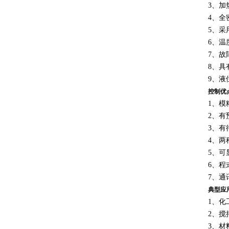
3、加
4、全
5、
6、温
7、故
8、具
9、液
控制优
1、模
2、有
3、
4、两
5、
6、程
7、通
典型应
1、
2、搅
3、材