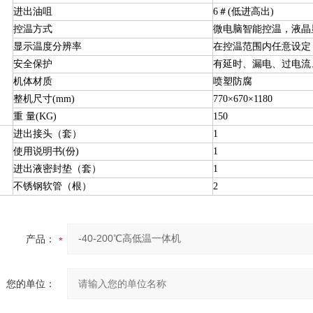
进出油咀
6＃(低进高出)
控温方式
微电脑智能控温，液晶
显示温度分辨率
在控温范围内任意设定，
安全保护
有延时、漏电、过电流
机体材质
喷塑防腐
整机尺寸(mm)
770×670×1180
重 量(KG)
150
进出接头（套）
1
使用说明书(份)
1
进出液密封垫（套）
1
不锈钢软管（根）
2
产品：
您的单位：