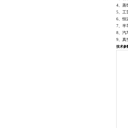
4、蒸
5、工
6、恒
7、半
8、汽
9、真
技术参