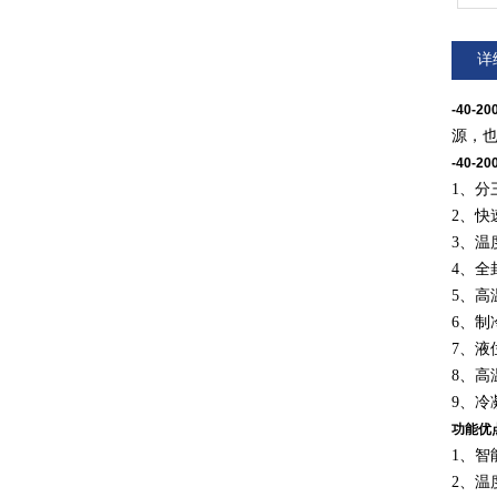
详
-40-
源，
-40-
1、
2、快
3、
4、
5、高
6、
7、液
8、
9、冷
功能优
1、智
2、温