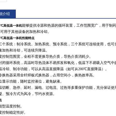
细介绍
能够提供冷源和热源的循环装置，工作范围宽广，用于制
200℃高低温一体机
也可用于其他设备的加热和冷却。
200℃高低温一体机
性能特点
分三个系统：制冷系统、加热系统、预冷系统，三个系统可连续使用，也可
速加热和冷却，可连续升降温。
温度控制范围宽，全程不需更换导热介质，导热介质消耗少。
全封闭循环系统，高温时导热流体不易挥发和氧化，低温下不易吸入空气中
温冷却、制冷功能，可以从高温直接降温（如可从200℃直接降温）。
制冷换热器采用全钎焊板式换热器，占用空间小，换热效率高。
位显示功能，随时监控液位，避免缺液。
高温切断、急停、延时、漏电、过电流、过热等多重保护功能，充分保证使
凝、预冷方式为风冷，节约水资源。
点
能型温度控制。
度控制稳定性好。