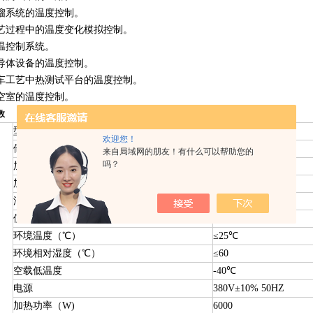
馏系统的温度控制。
艺过程中的温度变化模拟控制。
温控制系统。
导体设备的温度控制。
车工艺中热测试平台的温度控制。
空室的温度控制。
数
型号
GDZT-50-200-40
欢迎您！
储液漕容积（L）
11
来自局域网的朋友！有什么可以帮助您的
吗？
加热容积（L）
2
加热罐尺寸(mm)
￠90×300
油箱尺寸(mm)
300×300×120
使用温度范围（℃）
-40-200
环境温度（℃）
≤25℃
环境相对湿度（℃）
≤60
空载低温度
-40℃
电源
380V±10% 50HZ
加热功率（W)
6000