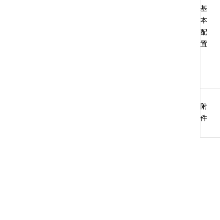
基
本
配
置
附
件