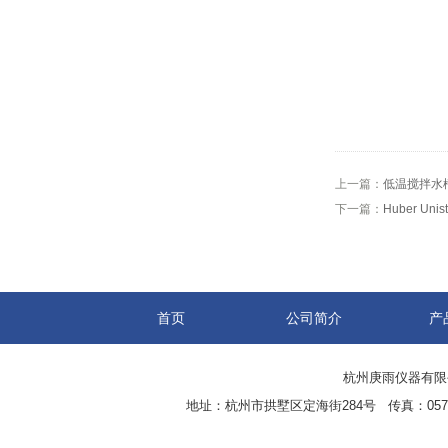
上一篇：
低温搅拌水槽D
下一篇：
Huber Un
首页
公司简介
产
杭州庚雨仪器有限公司(w
地址：杭州市拱墅区定海街284号 传真：0571-