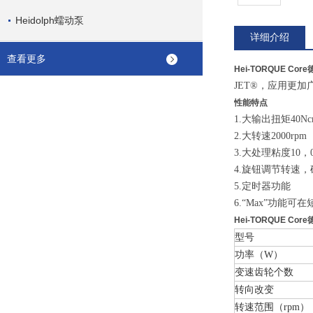
Heidolph蠕动泵
详细介绍
查看更多
Hei-TORQUE Core
JET®，应用更加
性能特点
1.大输出扭矩40Nc
2.大转速2000rpm
3.大处理粘度10，00
4.旋钮调节转速
5.定时器功能
6.“Max”功能
Hei-TORQUE Core
型号
功率（W）
变速齿轮个数
转向改变
转速范围（rpm）