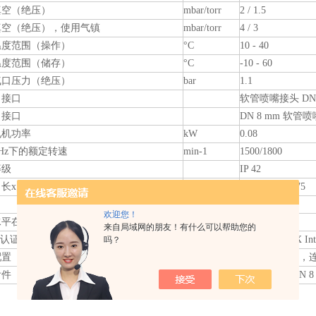
真空（绝压）
mbar/torr
2 / 1.5
真空（绝压），使用气镇
mbar/torr
4 / 3
温度范围（操作）
°C
10 - 40
温度范围（储存）
°C
-10 - 60
气口压力（绝压）
bar
1.1
口接口
软管喷嘴接头 DN 8
口接口
DN 8 mm 软管
电机功率
kW
0.08
0 Hz下的额定转速
min-1
1500/1800
等级
IP 42
长x宽x高）
mm
316 x 143 x 175
kg
6.9
欢迎您！
平在50赫茲，典型值
dBA
45
来自局域网的朋友！有什么可以帮助您的
 认证 (仅限230V)
II 3G IIC T3 X Int
吗？
配置
泵体安装完毕，
附件
真空橡胶管 DN 8 m