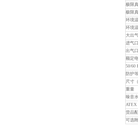
极限
极限
环境
环境
大出
进气
出气
额定
50/6
防护
尺寸（
重量
噪音水
ATEX
货品
可选