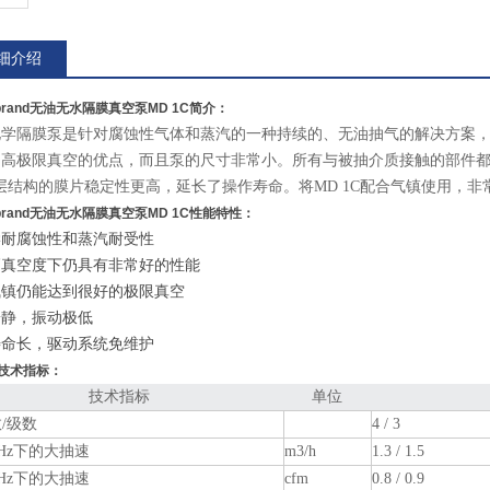
细介绍
ubrand无油无水隔膜真空泵MD 1C
简介：
化学隔膜泵是针对腐蚀性气体和蒸汽的一种持续的、无油抽气的解决方案
高极限真空的优点，而且泵的尺寸非常小。所有与被抽介质接触的部件都是
层结构的膜片稳定性更高，延长了操作寿命。将MD 1C配合气镇使用，
ubrand无油无水隔膜真空泵MD 1C
性能特性：
学耐腐蚀性和蒸汽耐受性
高真空度下仍具有非常好的性能
气镇仍能达到很好的极限真空
安静，振动极低
寿命长，驱动系统免维护
C技术指标：
技术指标
单位
/级数
4 / 3
0 Hz下的大抽速
m3/h
1.3 / 1.5
0 Hz下的大抽速
cfm
0.8 / 0.9