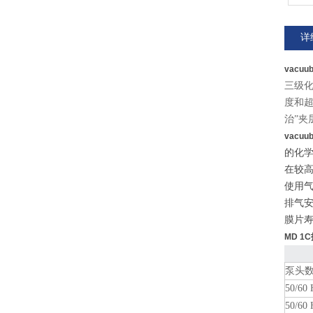
详
vacu
三级
度和超
治”夹
vacu
的化
在较
使用
排气
膜片
MD 1
泵头数
50/6
50/6