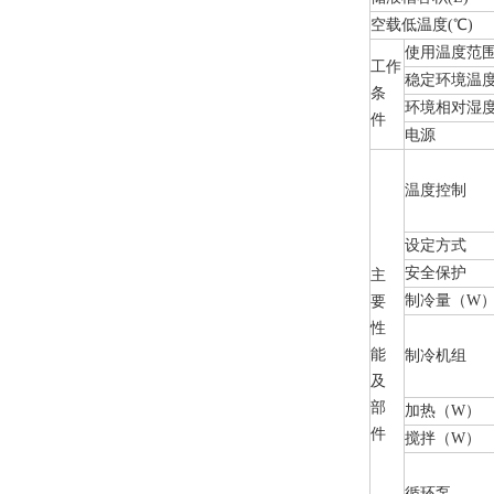
空载低温度(℃)
使用温度范围
工作
稳定环境温度 
条
环境相对湿度
件
电源
温度控制
设定方式
安全保护
主
制冷量（W
要
性
能
制冷机组
及
部
加热（W）
件
搅拌（W）
循环泵