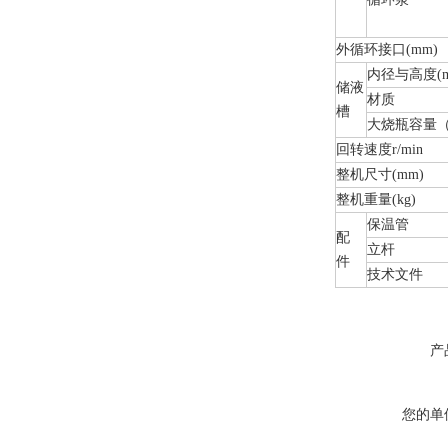
外循环接口(mm)
内径与高度(m
储液
材质
槽
大烧瓶容量（
回转速度r/min
整机尺寸(mm)
整机重量(kg)
保温管
配
立杆
件
技术文件
产
您的单