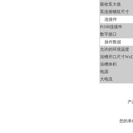
吸收泵大值
泵连接螺纹尺寸
连接件
Pt100连接件
数字接口
操作数据
允许的环境温度
浴槽开口尺寸WxD
浴槽体积
电源
大电流
产
您的单