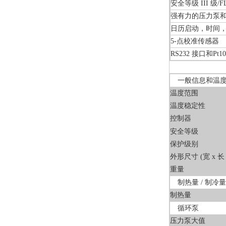
安全等级 III 级/
强有力的压力泵
日历启动，时间
5-点校准传感器
RS232 接口和Pt
一般信息和温
温度范围
温度稳定性
控制器
安全等级
保护级别
外形尺寸 (宽 x 长 
重量
制热量 / 制冷量
制热量
循环泵
压力泵大值