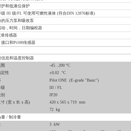
保护和低液位保护
级 III 级/FL 可使用可燃性液体 (符合DIN 12876标准)
力的压力泵和吸收泵
启动，时间，日期编程器
点校准传感器
32 接口和Pt100传感器
般信息和温度控制器
范围
-45...200 °C
稳定性
±0,02 °C
器
Pilot ONE (E-grade "Basic")
等级
III / FL
级别
IP20
 (宽 x 长 x 高)
420 x 565 x 719 mm
72 kg
量 / 制冷量
量
3 kW