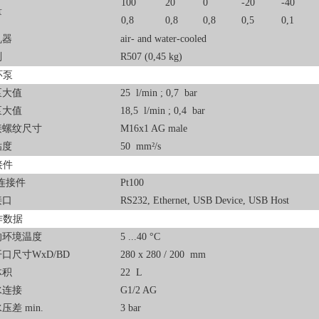
100
20
0
-20
-40
量
0,8
0,8
0,8
0,5
0,1
机器
air- and water-cooled
剂
R507 (0,45 kg)
环泵
泵大值
25 l/min ; 0,7 bar
泵大值
18,5 l/min ; 0,4 bar
接螺纹尺寸
M16x1 AG male
粘度
50 mm²/s
接件
00连接件
Pt100
接口
RS232, Ethernet, USB Device, USB Host
作数据
的环境温度
5 ...40 °C
口尺寸WxD/BD
280 x 280 / 200 mm
体积
22 L
水连接
G1/2 AG
压差 min.
3 bar