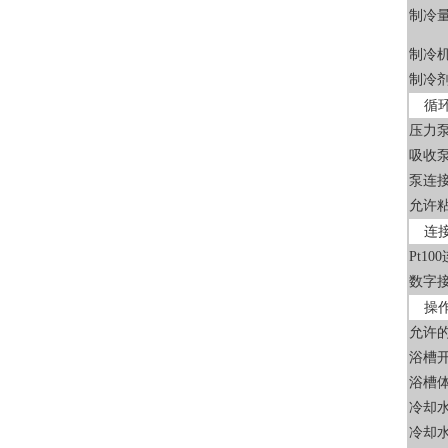
制冷
制冷
制冷
循
压力
吸收
泵连
允许
连
Pt1
数字
操
允许
浴槽开
浴槽
冷却
冷却水