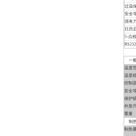
过温
安全等
强有
日历
5-
RS2
一
温度
温度
控制
安全
保护
外形尺寸
重量
制热
制热