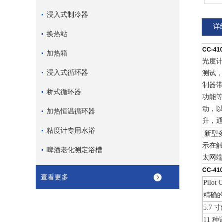
浸入式制冷器
详
换热站
CC-4
加热箱
光度
浸入式循环器
测试，
制器带
桥式循环器
功能等
动，
加热恒温循环器
升，
粘度计专用水浴
新型多
示在
啤酒老化测定浴槽
太网
CC-4
查看更多
Pil
精确
5.
11