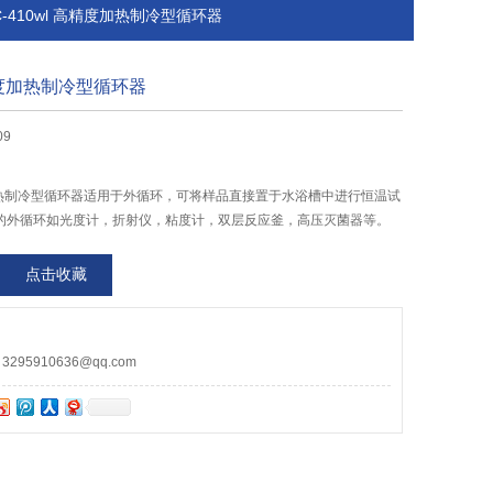
C-410wl 高精度加热制冷型循环器
高精度加热制冷型循环器
09
精度加热制冷型循环器适用于外循环，可将样品直接置于水浴槽中进行恒温试
的外循环如光度计，折射仪，粘度计，双层反应釜，高压灭菌器等。
点击收藏
95910636@qq.com