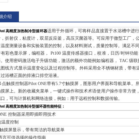
细介绍
适用于外循环，可将样品直接置于水浴槽中进
10wl 高精度加热制冷型循环器
计，折射仪，粘度计，双层反应釜，高压灭菌器等。可应用于微型工厂，
温度测量设备和实验装置的控制，以及材料测试，质量控制等。满足不同需要; 
有彩色显示屏，编程器， Pt100 温度传感器接口，校准，日历/时钟功能，
。使用密码激活电子升级功能，激活的额外功能例如编程器， TAC 级联
以图线方式显示温度变化以及过程控制等。外科采用全不锈钢材质，带有温
通过浴槽正面的排液口排空浴液。
点触摸控制器Pilot ONE带有5.7寸触摸屏，图形用户界面和导航菜
触摸屏上。新的收藏夹菜单，一键式操作和技术术语使用户操作非常方便，
端口，可与计算机和网络连接，例如：用于远程控制和数据传输。
10wl 高精度加热制冷型循环器
性能特征：
ot ONE 控制器采用即插即用技术
的温度控制
7 寸触摸屏显示，带有简洁的导航菜单
 种语言可供选择的操作指南