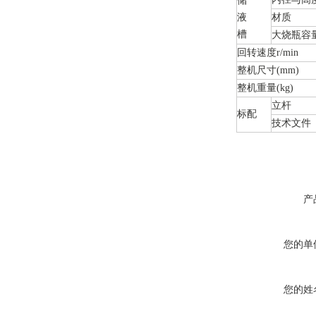
储
液
材质
槽
大烧瓶容量
回转速度r/min
整机尺寸(mm)
整机重量(kg)
立杆
标配
技术文件
产
您的单
您的姓