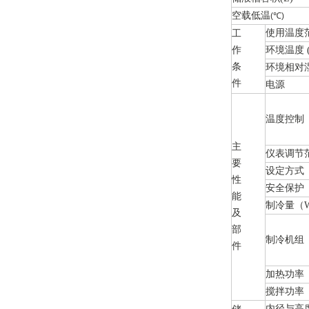
空载低温
(℃)
使用温度范
工
作
环境温度 (
条
环境相对湿
件
电源
温度控制
主
仪表调节范
要
设定方式
性
安全保护
能
制冷量（
及
部
制冷机组
件
加热功率
搅拌功率
内径与高度