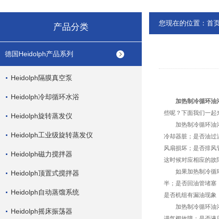
您现在的位置：
首
产品分类
德国Heidolph产品系列
Heidolph隔膜真空泵
Heidolph冷却循环水浴
加热制冷循环油
些呢？下面我们一起
Heidolph旋转蒸发仪
加热制冷循环油浴发
Heidolph工业级旋转蒸发仪
冷却器脏；是否油过
风扇损坏；是否排风
Heidolph磁力搅拌器
这时候对应相应的故
如果加热制冷循环油
Heidolph顶置式搅拌器
半；是否回油管堵塞
Heidolph自动蒸馏系统
是否机组有漏油现象
加热制冷循环油浴的
Heidolph摇床振荡器
进气阀故障；是否液