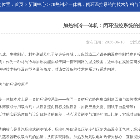
的位置：
首页
>
新闻中心
> 加热制冷一体机：闭环温控系统的技术架构与
加热制冷一体机：闭环温控系统的
发布日期：2026-06-18 浏览
合成、生物制药、材料测试及电子制造等领域，反应器或工艺设备的温度控制精度直
机）作为一种将制冷与加热功能集成于同一循环回路的温控设备，近年来在实验室研
关键技术特征及选型考量等角度，对该类设备的技术体系进行系统阐述。
构与闭环温控原理
冷一体机本质上是一套闭环温控系统——在同一套循环管路内集成制冷回路与加热模
水溶液或专用载冷剂）从设备流向目标控温设备（如反应釜夹套、测试平台盘管等）
反馈的实际温度值与设定目标值的偏差，动态调节制冷与加热的输出比例，实现对目
统的核心是蒸汽压缩式制冷循环：压缩机将低温低压制冷剂压缩为高温高压气体，经
入蒸发器吸收载冷剂的热量，从而实现降温。加热系统则以电加热管为核心，直接浸