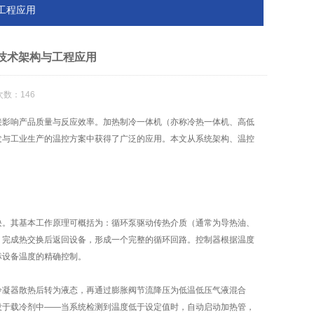
工程应用
技术架构与工程应用
次数：146
接影响产品质量与反应效率。加热制冷一体机（亦称冷热一体机、高低
发与工业生产的温控方案中获得了广泛的应用。本文从系统架构、温控
块。其基本工作原理可概括为：循环泵驱动传热介质（通常为导热油、
，完成热交换后返回设备，形成一个完整的循环回路。控制器根据温度
标设备温度的精确控制。
冷凝器散热后转为液态，再通过膨胀阀节流降压为低温低压气液混合
没于载冷剂中——当系统检测到温度低于设定值时，自动启动加热管，