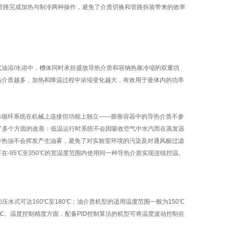
环管路完成加热与制冷两种操作，避免了介质切换和管路拆装带来的效率
油浴/水浴中，槽体同时承担盛放导热介质和容纳热胀冷缩的双重功
热介质越多，加热和降温过程中浓缩变化越大，有效用于釜体内的功率
体循环系统在机械上连接但功能上独立——膨胀容器中的导热介质不参
了多个方面的改善：低温运行时系统不会因吸收空气中水汽而在蒸发器
导热油不会挥发产生油雾，避免了对实验室环境的污染及对通风橱过滤
-95℃至350℃的宽温度范围内使用同一种导热介质实现连续控温。
水式可达160℃至180℃；油介质机型的适用温度范围一般为150℃
300℃。温度控制精度方面，配备PID控制算法的机型可将温度波动控制在