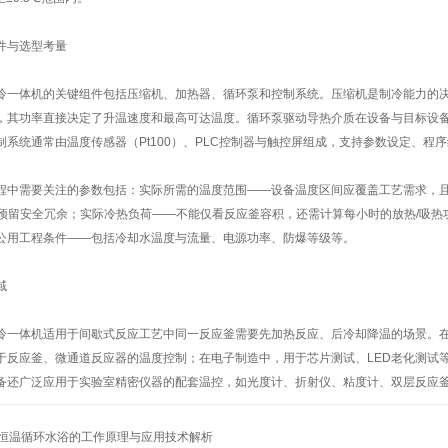
件与选型考量
冷一体机的关键组件包括压缩机、加热器、循环泵和控制系统。压缩机是制冷能力的
，其功率直接决定了升温速度和最高可达温度。循环泵驱动导热介质在设备与目标设
制系统通常由温度传感器（Pt100）、PLC控制器与触控屏组成，支持参数设定、程
程中需要关注的参数包括：实际所需的温度范围——设备温度区间应覆盖工艺需求，且低
，预留安全冗余；实际冷热负荷——不能仅看反应釜容积，还需计算每小时的放热/吸
公用工程条件——包括冷却水温度与流量、电源功率、防爆等级等。
域
冷一体机适用于间歇式反应工艺中同一反应釜需要先加热反应、后冷却降温的场景。
于反应釜、微通道反应器的温度控制；在电子制造中，用于芯片测试、LED老化测试
备还广泛应用于实验室精密仪器的配套温控，如光度计、折射仪、粘度计、双层反应
恒温循环水浴的工作原理与应用技术解析