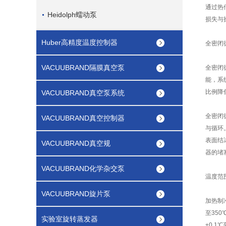
通过热
Heidolph蠕动泵
损失与
Huber高精度温度控制器
全密闭
VACUUBRAND隔膜真空泵
全密闭
能，系
比例降
VACUUBRAND真空泵系统
全密闭
VACUUBRAND真空控制器
与循环
表面结
VACUUBRAND真空规
器的堵
VACUUBRAND化学杂交泵
温度范
VACUUBRAND旋片泵
加热制
至35
实验室旋转蒸发器
±0.1