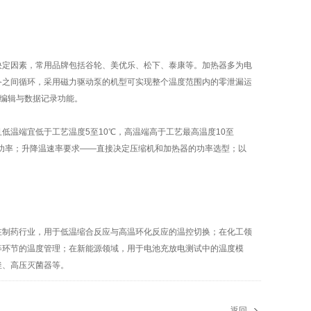
决定因素，常用品牌包括谷轮、美优乐、松下、泰康等。加热器多为电
备之间循环，采用磁力驱动泵的机型可实现整个温度范围内的零泄漏运
序编辑与数据记录功能。
温端宜低于工艺温度5至10℃，高温端高于工艺最高温度10至
热功率；升降温速率要求——直接决定压缩机和加热器的功率选型；以
在制药行业，用于低温缩合反应与高温环化反应的温控切换；在化工领
等环节的温度管理；在新能源领域，用于电池充放电测试中的温度模
釜、高压灭菌器等。
返回