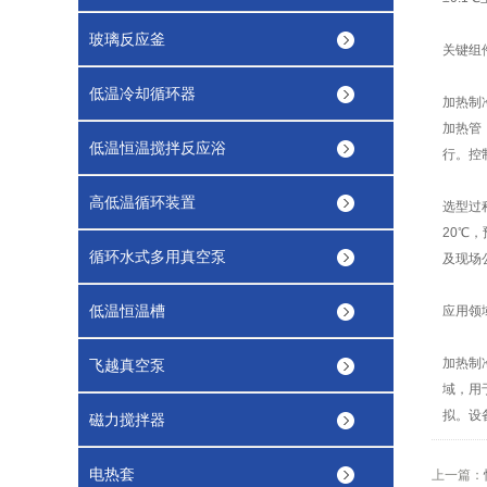
玻璃反应釜
关键组
低温冷却循环器
加热制
加热管
低温恒温搅拌反应浴
行。控
高低温循环装置
选型过
20℃
循环水式多用真空泵
及现场
低温恒温槽
应用领
加热制
飞越真空泵
域，用
拟。设
磁力搅拌器
电热套
上一篇：