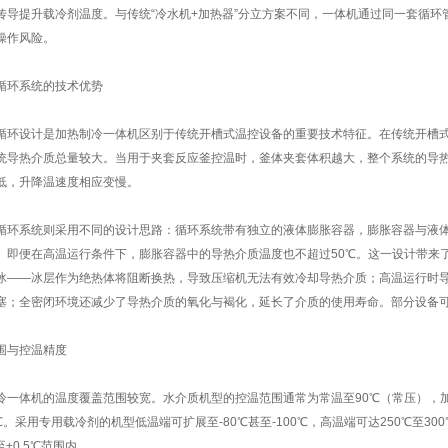
传导提升载冷剂温度。与传统“冷水机+加热器”分立方案不同，一体机通过同一套循
操作风险。
循环系统的技术优势
循环设计是加热制冷一体机区别于传统开槽式温控设备的重要技术特征。在传统开槽式
统导热介质总量较大。当用于夹套反应釜控温时，釜体夹套体积越大，整个系统的导
低，升降温速度相应变慢。
循环系统则采用不同的设计思路：循环系统带有独立的液体膨胀容器，膨胀容器与液
。即便在高温运行条件下，膨胀容器中的导热介质温度也不超过50℃。这一设计带来
冰——冰层作为绝热体将阻断换热，导致压缩机无法有效冷却导热介质；高温运行时
塞；全密闭环境还减少了导热介质的氧化与褐化，延长了介质的使用寿命。部分设备可在
围与控温精度
冷一体机的温度覆盖范围较宽。水介质机型的控温范围通常为常温至90℃（常压），加压
0℃。采用专用载冷剂的机型低温端可扩展至-80℃甚至-100℃，高温端可达250℃至
℃至±0.5℃范围内。